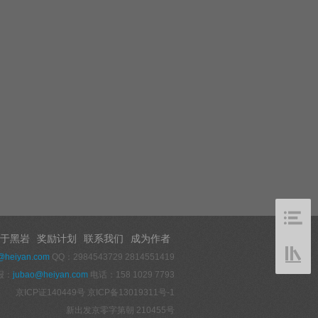
于黑岩
奖励计划
联系我们
成为作者
@heiyan.com
QQ：2984543729 2814551419
报：
jubao@heiyan.com
电话：158 1029 7793
京ICP证140449号
京ICP备13019311号-1
新出发京零字第朝 210455号