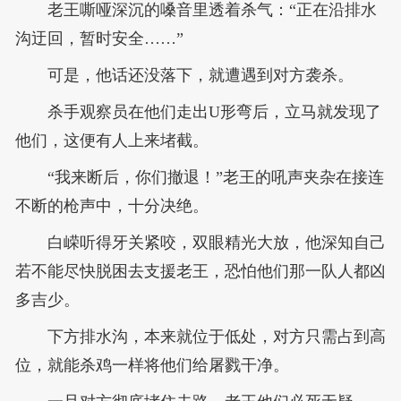
老王嘶哑深沉的嗓音里透着杀气：“正在沿排水
沟迂回，暂时安全……”
可是，他话还没落下，就遭遇到对方袭杀。
杀手观察员在他们走出U形弯后，立马就发现了
他们，这便有人上来堵截。
“我来断后，你们撤退！”老王的吼声夹杂在接连
不断的枪声中，十分决绝。
白嵘听得牙关紧咬，双眼精光大放，他深知自己
若不能尽快脱困去支援老王，恐怕他们那一队人都凶
多吉少。
下方排水沟，本来就位于低处，对方只需占到高
位，就能杀鸡一样将他们给屠戮干净。