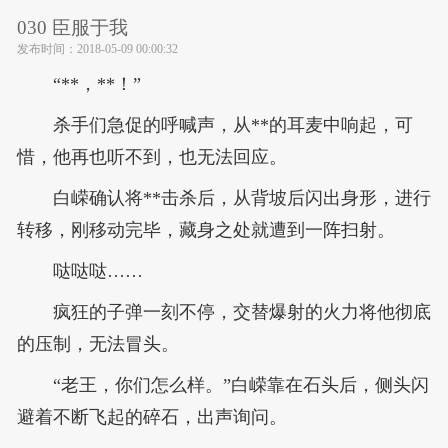
030 臣服于我
发布时间：
2018-05-09 00:00:32
“**，**！”
杀手们急促的呼喊声，从**的耳麦中响起，可
惜，他再也听不到，也无法回应。
白嵘确认将**击杀后，从背坡后闪出身形，进行
转移，刚移动完毕，藏身之处就遭到一阵扫射。
哒哒哒……
疯狂的子弹一刻不停，交替爆射的火力将他彻底
的压制，无法冒头。
“老王，你们怎么样。”白嵘靠在石头后，侧头闪
避着不断飞起的碎石，出声询问。