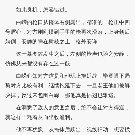
如此良机，怎容错过。
白嵘的枪口从掩体右侧露出，精准的一枪正中四
号眉心，对方刚刚摸到手里的枪再次滑落，上身朝后
躺倒，安静的睡在树枝之上，格外安详。
这一幕变故发生之后，左侧的枪声也随之安静，
仿佛从来都没有存在过一般。
白嵘心知对方这是和他玩上拖延战，毕竟眼下局
势对方比较有利，继续拖延下去，一旦老王他们被解
决掉，反过来包围白嵘，那他真是插翅也难逃。
在洞悉了敌人的意图之后，绝不会让对方得逞，
就这样干耗着从而坐收渔利。
他不再犹豫，从掩体后跃出，视线扫动，想要找