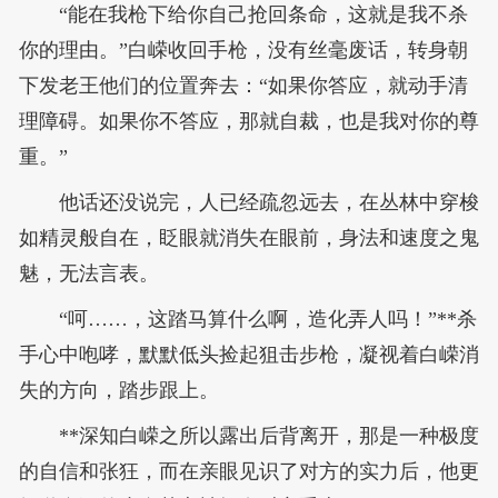
“能在我枪下给你自己抢回条命，这就是我不杀
你的理由。”白嵘收回手枪，没有丝毫废话，转身朝
下发老王他们的位置奔去：“如果你答应，就动手清
理障碍。如果你不答应，那就自裁，也是我对你的尊
重。”
他话还没说完，人已经疏忽远去，在丛林中穿梭
如精灵般自在，眨眼就消失在眼前，身法和速度之鬼
魅，无法言表。
“呵……，这踏马算什么啊，造化弄人吗！”**杀
手心中咆哮，默默低头捡起狙击步枪，凝视着白嵘消
失的方向，踏步跟上。
**深知白嵘之所以露出后背离开，那是一种极度
的自信和张狂，而在亲眼见识了对方的实力后，他更