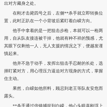
出对方藏身之处。
在刚才击毙四号之后，左侧**杀手就立即转换位
置，此时正趴在一个小背坡后紧盯着白嵘方向。
他手中拿着的是一把狙击步枪，本就可以一枪两
用，自从队友接连被干掉，他就有种不祥的预感，尤
其眼下仅剩他一人，无人支援的情况之下，便越发谨
慎起来。
他并不急于动手，发挥出狙击手忍耐的长处，选
择盯紧对方，用心理压力逼迫对方现身的方式，掌握
住主动。
果然，白嵘如他所料，顾忌到老王等队友安危而
露头。
**杀手通过倍镜捕捉到白嵘，他心头暗喜刚浮上