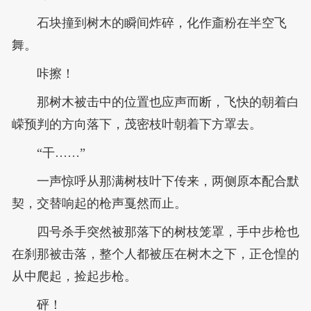
石块撞到树木的瞬间炸碎，化作齑粉在半空飞
舞。
咔擦！
那树木被击中的位置也应声而断，飞快的朝着白
嵘预判的方向落下，茂密枝叶朝着下方罩去。
“干……”
一声惊呼从那满树枝叶下传来，两侧原本配合默
契，交替响起的枪声戛然而止。
四号杀手突然被那落下的树枝笼罩，手中步枪也
在刹那被击落，整个人都被压在树木之下，正仓惶的
从中爬起，捡起步枪。
砰！