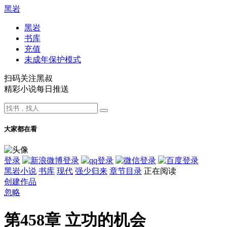
黑岩
黑岩
书库
充值
未成年保护模式
扫码关注黑叔
精彩小说每日推送
大家都在看
登录
黑岩小说
书库
现代
强少归来
章节目录
正在阅读
创建作品
忽略
第458章 立功的机会