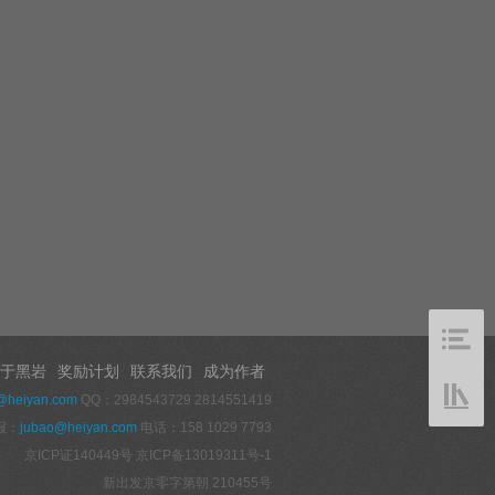
于黑岩
奖励计划
联系我们
成为作者
@heiyan.com
QQ：2984543729 2814551419
报：
jubao@heiyan.com
电话：158 1029 7793
京ICP证140449号
京ICP备13019311号-1
新出发京零字第朝 210455号