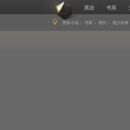
黑岩
书库
黑岩小说
书库
现代
强少归来