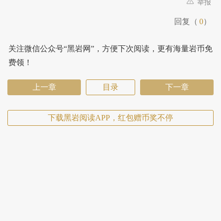
举报
回复（
0
）
关注微信公众号“黑岩网”，方便下次阅读，更有海量岩币免
费领！
上一章
目录
下一章
下载黑岩阅读APP，红包赠币奖不停