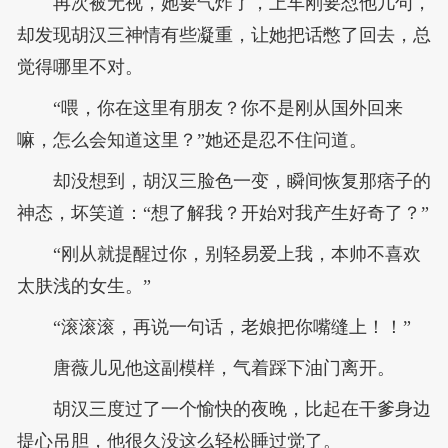
再次被无视，她要气炸了，上车刚要怼他几句，
却发现胡汉三神情有些凝重，让她把话憋了回去，总
觉得哪里不对。
“喂，你在这里有朋友？你不是刚从国外回来
嘛，怎么会知道这里？”她还是忍不住问道。
却没想到，胡汉三脸色一变，瞬间恢复那痞子的
神态，坏笑道：“想了解我？开始对我产生好奇了？”
“刚从就提醒过你，别轻易爱上我，本帅不喜欢
太肤浅的女生。”
“滚滚滚，再说一句话，老娘把你嘴缝上！！”
唐薇儿见他这副模样，气着踩下油门离开。
胡汉三度过了一个愉快的夜晚，比起在干爹身边
提心吊胆，他很久没这么轻松睡过觉了。