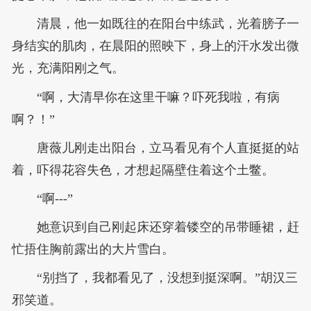
清晨，他一如既往的在阳台中练武，光着膀子一
身结实的肌肉，在晨阳的照映下，身上的汗水发出微
光，充满阳刚之气。
“啊，大清早你在这里干嘛？吓死我啦，有病
啊？！”
唐薇儿刚走出阳台，立马看见有个人直挺挺的站
着，吓得花容失色，才想起隔壁住着这个土鳖。
“啊---”
她意识到自己刚起床还穿着镂空的吊带睡裙，赶
忙捂住胸前露出的大片雪白。
“别挡了，我都看见了，没想到挺深啊。”胡汉三
邪笑道。