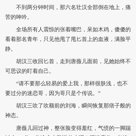
不到两分钟时间，那六名壮汉全部倒在地上，痛
苦的呻吟。
全场所有人震惊的张着嘴巴，呆如木鸡，傻傻的
看着那名青年，只见他甩了甩匕首上的血液，满脸平
静。
胡汉三收回匕首，走到唐薇儿面前，见她始终不
可思议的盯着自己。
“请不要那么轻易的爱上我，那样很肤浅，也不
要过分的迷恋哥，因为哥只是个传说。”
胡汉三吹了吹额前的刘海，瞬间恢复那痞子般的
神态。
唐薇儿回过神，整张脸变得羞红，气愤的一脚踹