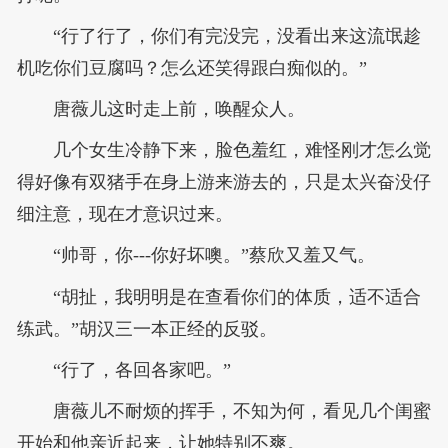
“行了行了，你们有完没完，没看出来这流氓趁
机吃你们豆腐吗？怎么还笑得跟白痴似的。”
唐薇儿这时走上前，唤醒众人。
几个女生冷静下来，脸色羞红，难怪刚才怎么觉
得好像有双猪手在身上游来游去的，只是太兴奋没仔
细注意，现在才意识过来。
“帅哥，你---你好坏噢。”蔡欣又羞又气。
“胡扯，我明明是在查看你们的体质，适不适合
练武。”胡汉三一本正经的反驳。
“行了，各回各家吧。”
唐薇儿不耐烦的挥手，不知为何，看见几个闺蜜
开始和他亲近起来，让她特别不爽。