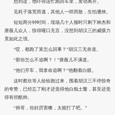
想到这，他吓得连忙跑回车里，发动离开。
见耗子落荒而逃，其他人一哄而散，生怕遭殃。
短短两分钟时间，现场几十人顿时只剩下林杰和
唐薇儿众人，惊得哑口无言，没想到胡汉三的威慑力
竟如此之强。
“哎，都跑了算怎么回事？”胡汉三无奈道。
“那你怎么不追啊？！”唐薇儿不满道。
“他们开车，我拿命追啊？”他翻着白眼。
这时蔡欣等人纷纷跑过来，围着胡汉三不停惊奇
的夸赞，已经忘了刚才还觉得他白痴土鳖，甚至还觉
得有些酷帅。
“帅哥，你好厉害噢，太能打了吧。”