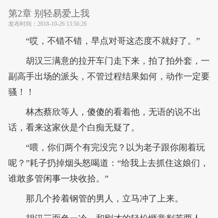
第2章 别轻易爱上我
发布时间：
2018-10-26 13:56:26
“哎，不错不错，早点对哥这态度不就好了。”
胡汉三满意的拉开车门走下来，拍了拍外套，一
副高手出场的派头，不管过程结果如何，动作一定要
骚！！
林杰蔡欣等人，傻傻的看着他，无语的说不出
话，看来这家伙是个白痴无疑了。
“喂，你们两个有完没完？以为老子跟你闹着玩
呢？”耗子扔掉烟头怒喝道：“给我上去抓住这娘们，
谁敢多管闲事一块收拾。”
那几个拎着钢管的男人，立马冲了上来。