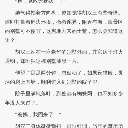
“槽，竟敢无视我！！”
她气得拍着方向盘，越加觉得胡汉三有些奇怪。
随即打量着周边环境，微微诧异，附近有海，海景区
的别墅可不便宜，这穷地方来的土鳖，怎么会知道这
里？
胡汉三站在一座豪华的别墅外面，其它房子灯火
通明，却唯独这栋别墅漆黑一片。
他望了足足两分钟，忽然动了，如果夜猫般，灵
活的爬上围墙，顺利进入到别墅的院子里。
院子里满地落叶，到处都有蜘蛛网，也不知多少
年没人来过了。
“爸妈，我回来了！”
胡汉三身体微微颤抖，眼眶红润，当年的事历历