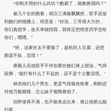
“你刚才用的什么武功？酷毙了，能教教我吗？”
被几个女的围着，胡汉三满脸飘飘然，双手还放
到她们的细腰上，得意道：“好说，三哥很大方的，
你们真想学，改天单独找我，我肯定把绝世武学交给
你们，嘿嘿。”
“呸，这家伙太不要脸了，趁机吃人豆腐，还想
图谋不轨，流氓！”
唐薇儿见他双手不停在蔡欣她们身上揩油，气得
跺脚，‘能打有什么了不起的，还不是个土鳖流氓。’
林杰他们几个男生，更是气得脸色铁青，刚刚还
对他万般鄙视，怎么妹子都围着他了。
但即使再不满，也不敢表达出来，谁让他那么能
打呢。