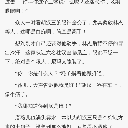
过去：“你---你这个土鳖说什么呢？还迷恋你，老娘
眼瞎啊！”
众人一时看胡汉三的眼神全变了，尤其蔡欣林杰
等人，这哪是白痴啊，简直是高手！
想到刚才自己还要对他动手，林杰后背不停的冒
出冷汗，这家伙让六名壮汉全都见血，眼都不眨一
下，绝对是个狠人，尼玛太能装了。
“你---你是什么人？”耗子指着他颤抖道。
“薇儿，大声告诉他我是谁！”胡汉三靠在车上，
像个痞子。
“我哪知道你到底是谁！”
唐薇儿也满头雾水，本以为胡汉三只是个穷地方
来的土包子，没想到那么能打，有些看不透他了。