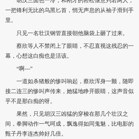
胡汉三面色一冷，和刚才的轻松惬意判若两人，
一把锋利无比的乌黑匕首，悄无声息的从袖子滑到手
里。
只见一名壮汉钢管直接朝他脑袋上砸了过来。
蔡欣等人不禁闭上了眼睛，不忍直视这残忍的一
幕，心想这白痴也是活该。
“啊---”
一道如杀猪般的惨叫响起，蔡欣浑身一颤，随即
接二连三的惨叫声传来，她猛地睁开眼睛，这声音似
乎不是那白痴的呀。
果然，只见胡汉三凶猛的穿梭在那几个壮汉之
间，拳脚动作一气呵成，飘逸得如同鬼魅，比电影的
甄子丹李连杰帅好几倍。