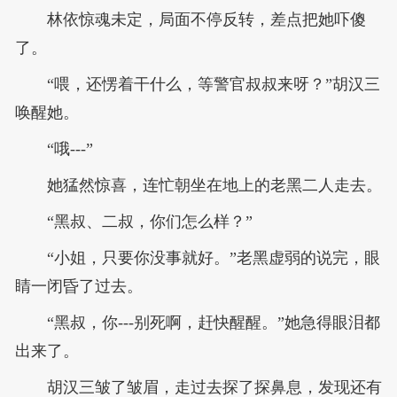
林依惊魂未定，局面不停反转，差点把她吓傻
了。
“喂，还愣着干什么，等警官叔叔来呀？”胡汉三
唤醒她。
“哦---”
她猛然惊喜，连忙朝坐在地上的老黑二人走去。
“黑叔、二叔，你们怎么样？”
“小姐，只要你没事就好。”老黑虚弱的说完，眼
睛一闭昏了过去。
“黑叔，你---别死啊，赶快醒醒。”她急得眼泪都
出来了。
胡汉三皱了皱眉，走过去探了探鼻息，发现还有