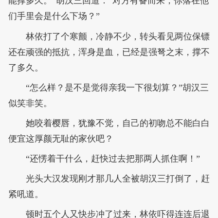
能撑多久。”胡汉三回道：“对方有备而来，你落在他
们手里会是什么下场？”
林依打了个寒颤，冷静不少，转头看见两位保镖
还在顽强的抵抗，浑身是血，已经是强弩之末，撑不
了多久。
“怎么样？是不是觉得亲我一下很划算？”胡汉三
似笑非笑。
她咬着樱唇，犹豫不觉，自己的初吻总不能白白
便宜这厚颜无耻的家伙吧？
“还愣着干什么，赶快过去把那两人抓住啊！”
光头大汉发现刚才那几人全被胡汉三打倒了，赶
紧吼道。
顿时五个人又快步冲了过来，林依吓得连连后退