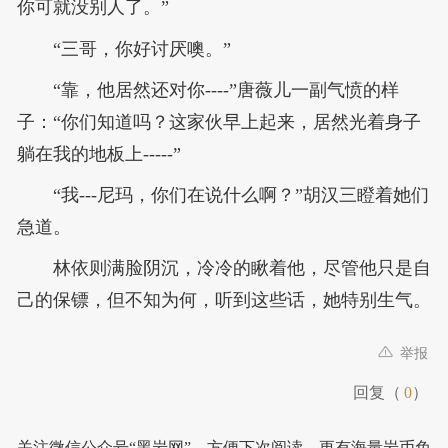
你可就没别人了。”
“三哥，你好讨厌噢。”
“靠，他居然还对你----”唐薇儿一副气愤的样
子：“你们知道吗？这家伙早上起来，居然光着身子
躺在我的地板上-----”
“我---尼玛，你们在说什么啊？”胡汉三瞪着她们
急道。
林依则满脸阴沉，冷冷的瞅着他，尽管他只是自
己的保镖，但不知为何，听到这些话，她特别生气。
举报
回复（
0
）
关注微信公众号“黑岩网”，方便下次阅读，更有海量岩币免