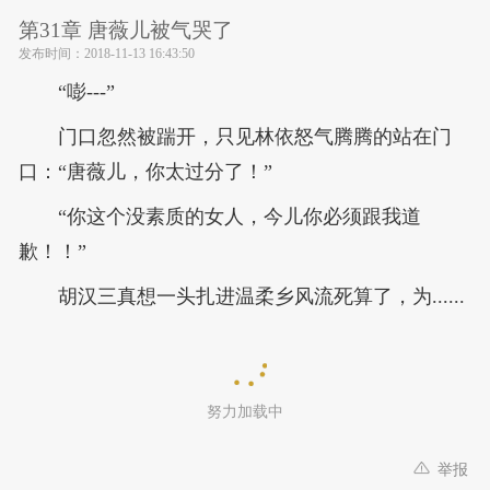
第31章 唐薇儿被气哭了
发布时间：
2018-11-13 16:43:50
“嘭---”
门口忽然被踹开，只见林依怒气腾腾的站在门
口：“唐薇儿，你太过分了！”
“你这个没素质的女人，今儿你必须跟我道
歉！！”
胡汉三真想一头扎进温柔乡风流死算了，为......
努力加载中
举报