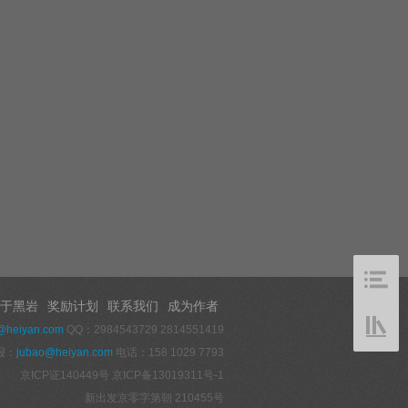
于黑岩
奖励计划
联系我们
成为作者
@heiyan.com
QQ：2984543729 2814551419
报：
jubao@heiyan.com
电话：158 1029 7793
京ICP证140449号
京ICP备13019311号-1
新出发京零字第朝 210455号