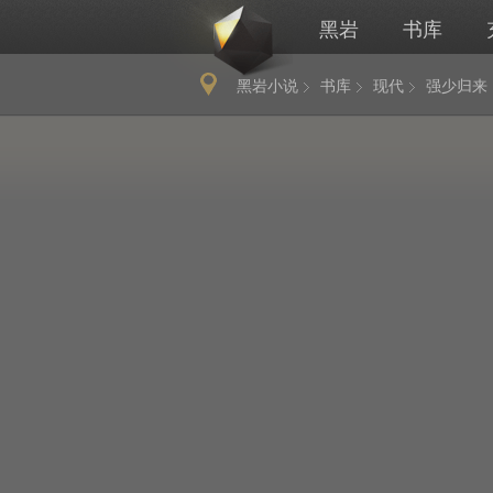
黑岩
书库
黑岩小说
书库
现代
强少归来