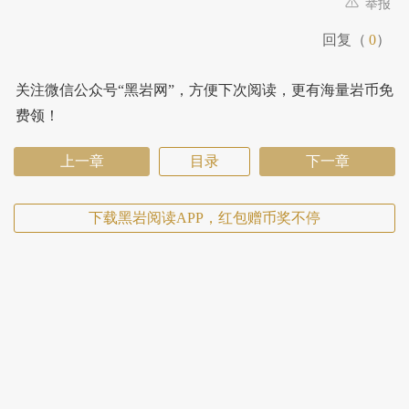
举报
回复（
0
）
关注微信公众号“黑岩网”，方便下次阅读，更有海量岩币免
费领！
上一章
目录
下一章
下载黑岩阅读APP，红包赠币奖不停