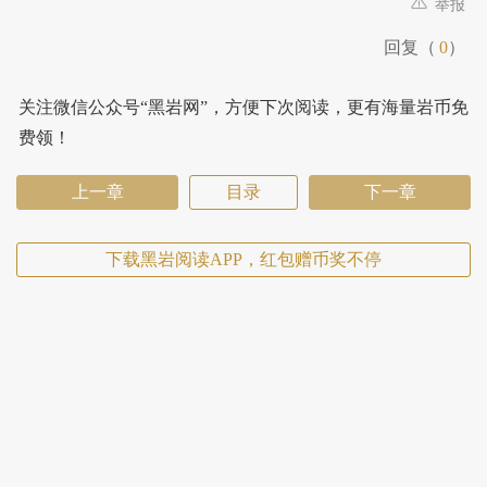
举报
回复（
0
）
关注微信公众号“黑岩网”，方便下次阅读，更有海量岩币免
费领！
上一章
目录
下一章
下载黑岩阅读APP，红包赠币奖不停