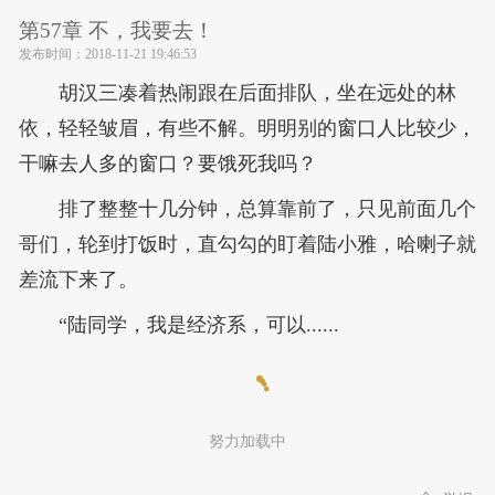
第57章 不，我要去！
发布时间：
2018-11-21 19:46:53
胡汉三凑着热闹跟在后面排队，坐在远处的林
依，轻轻皱眉，有些不解。明明别的窗口人比较少，
干嘛去人多的窗口？要饿死我吗？
排了整整十几分钟，总算靠前了，只见前面几个
哥们，轮到打饭时，直勾勾的盯着陆小雅，哈喇子就
差流下来了。
“陆同学，我是经济系，可以......
努力加载中