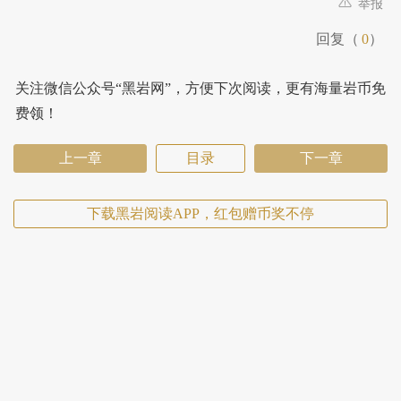
举报
回复（
0
）
关注微信公众号“黑岩网”，方便下次阅读，更有海量岩币免
费领！
上一章
目录
下一章
下载黑岩阅读APP，红包赠币奖不停