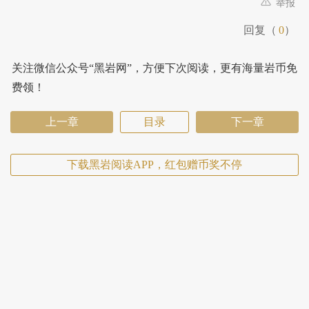
举报
回复（
0
）
关注微信公众号“黑岩网”，方便下次阅读，更有海量岩币免
费领！
上一章
目录
下一章
下载黑岩阅读APP，红包赠币奖不停