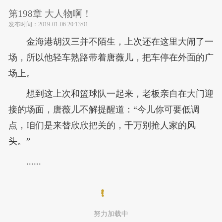
第198章 大人物啊！
发布时间：
2019-01-06 20:13:01
金海港胡汉三并不陌生，上次还在这里大闹了一
场，所以他轻车熟路带着唐薇儿，把车停在外面的广
场上。
想到这上次和篮球队一起来，老板亲自在大门迎
接的场面，唐薇儿不解提醒道：“今儿你可要低调
点，咱们是来替欣欣把关的，千万别抢人家的风
头。”
......
努力加载中