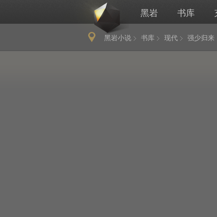
黑岩
书库
黑岩小说
书库
现代
强少归来