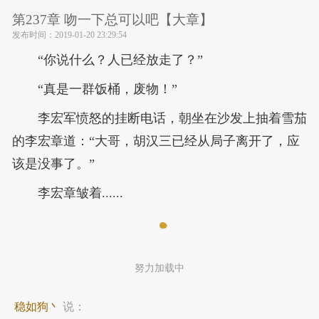
第237章 吻一下总可以吧【大章】
发布时间：
2019-01-20 23:29:54
“你说什么？人已经放走了？”
“真是一群饭桶，废物！”
李宏军愤怒的挂断电话，朝坐在沙发上抽着雪茄
的李宏章道：“大哥，胡汉三已经从局子离开了，应
该是没事了。”
李宏章皱着......
努力加载中
稳如狗丶
说：