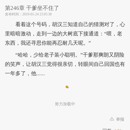
第246章 干爹坐不住了
发布时间：
2019-01-24 23:05:38
看着这个号码，胡汉三知道自己的猜测对了，心
里暗暗激动，走到一边的大树底下接通道：“喂，老
东西，我还寻思你能再忍耐几天呢。”
“哈哈，少给老子装小聪明。”干爹那爽朗又阴险
的笑声，让胡汉三觉得很亲切，转眼间自己回国也有
一年多了，他......
努力加载中
举报