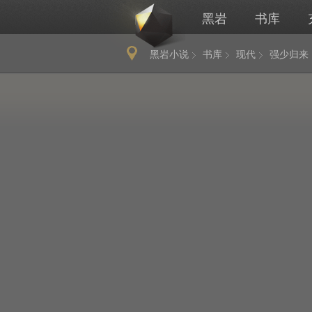
黑岩
书库
黑岩小说
书库
现代
强少归来