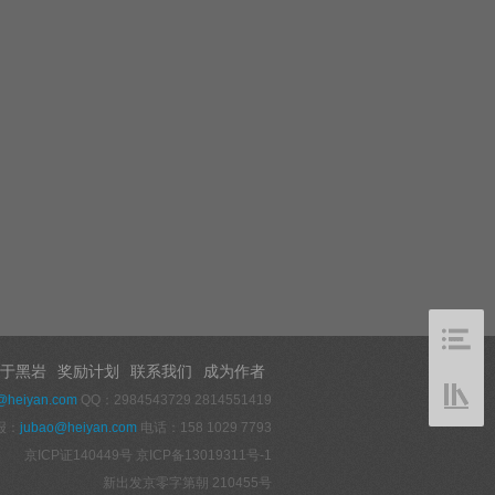
于黑岩
奖励计划
联系我们
成为作者
@heiyan.com
QQ：2984543729 2814551419
报：
jubao@heiyan.com
电话：158 1029 7793
京ICP证140449号
京ICP备13019311号-1
新出发京零字第朝 210455号