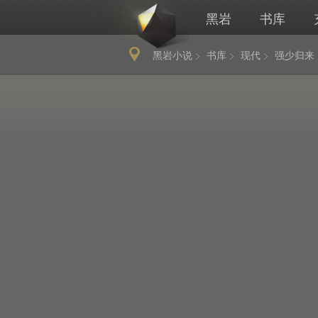
黑岩
书库
黑岩小说
书库
现代
强少归来