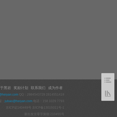
于黑岩
奖励计划
联系我们
成为作者
@heiyan.com
QQ：2984543729 2814551419
报：
jubao@heiyan.com
电话：158 1029 7793
京ICP证140449号
京ICP备13019311号-1
新出发京零字第朝 210455号