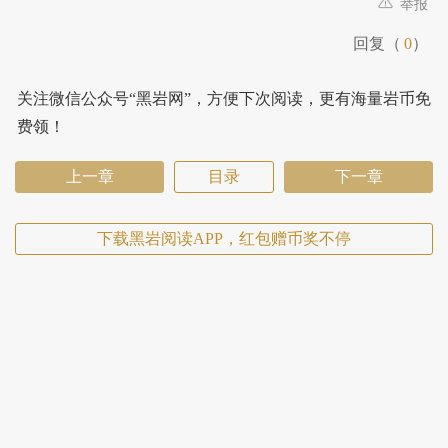
举报
回复（
0
）
关注微信公众号“黑岩网”，方便下次阅读，更有海量岩币免
费领！
上一章
目录
下一章
下载黑岩阅读APP，红包赠币奖不停