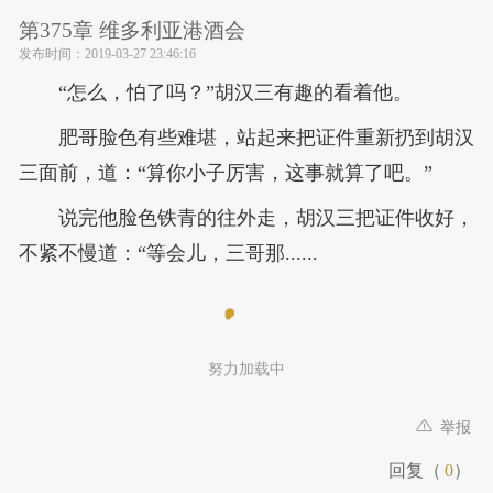
第375章 维多利亚港酒会
发布时间：
2019-03-27 23:46:16
“怎么，怕了吗？”胡汉三有趣的看着他。
肥哥脸色有些难堪，站起来把证件重新扔到胡汉
三面前，道：“算你小子厉害，这事就算了吧。”
说完他脸色铁青的往外走，胡汉三把证件收好，
不紧不慢道：“等会儿，三哥那......
努力加载中
举报
回复（
0
）