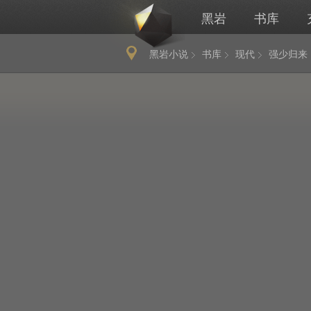
黑岩
书库
黑岩小说
书库
现代
强少归来