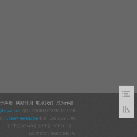
于黑岩
奖励计划
联系我们
成为作者
@heiyan.com
QQ：2984543729 2814551419
报：
jubao@heiyan.com
电话：158 1029 7793
京ICP证140449号
京ICP备13019311号-1
新出发京零字第朝 210455号