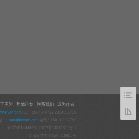
于黑岩
奖励计划
联系我们
成为作者
@heiyan.com
QQ：2984543729 2814551419
报：
jubao@heiyan.com
电话：158 1029 7793
京ICP证140449号
京ICP备13019311号-1
新出发京零字第朝 210455号