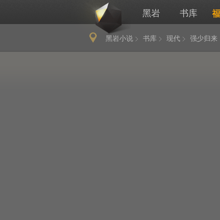
黑岩
书库
黑岩小说
书库
现代
强少归来