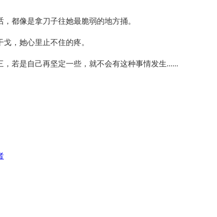
话，都像是拿刀子往她最脆弱的地方捅。
干戈，她心里止不住的疼。
若是自己再坚定一些，就不会有这种事情发生......
者