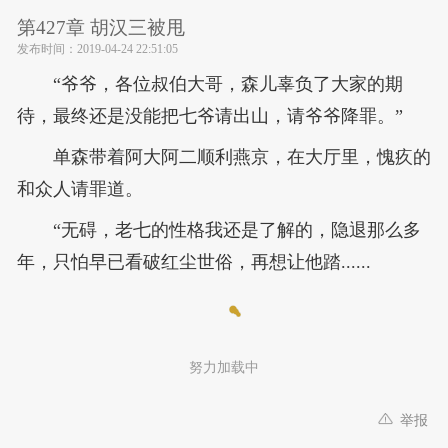
第427章 胡汉三被甩
发布时间：
2019-04-24 22:51:05
“爷爷，各位叔伯大哥，森儿辜负了大家的期
待，最终还是没能把七爷请出山，请爷爷降罪。”
单森带着阿大阿二顺利燕京，在大厅里，愧疚的
和众人请罪道。
“无碍，老七的性格我还是了解的，隐退那么多
年，只怕早已看破红尘世俗，再想让他踏......
努力加载中
举报