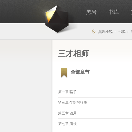
黑岩
书库
黑岩小说
书库
三才相师
全部章节
第一章 骗子
第三章 尘封的往事
第五章 凶局
第七章 病状