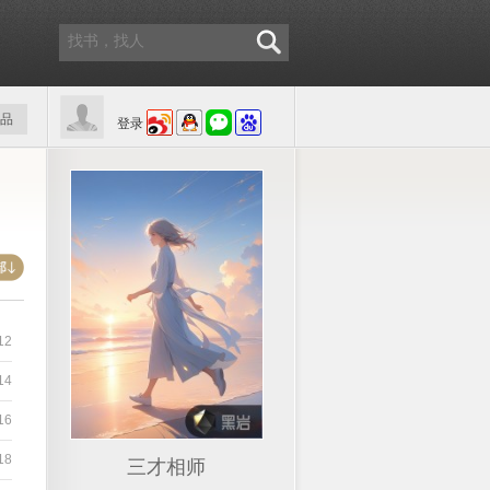
品
登录
12
14
16
18
三才相师