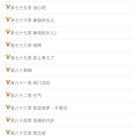
第七十五章 放心吧
第七十六章 麻烦的女人
第七十七章 麻烦的女人2
第七十八章 烧烤
第七十九章 惹上事儿了
第八十章蝎
第八十一章 师门消息
第八十二章 乞丐
第八十三章 那是做梦，不要信
第八十四章 直播的代价
第八十五章 预言家