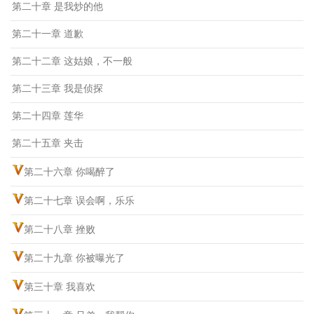
第二十章 是我炒的他
第二十一章 道歉
第二十二章 这姑娘，不一般
第二十三章 我是侦探
第二十四章 莲华
第二十五章 夹击
第二十六章 你喝醉了
第二十七章 误会啊，乐乐
第二十八章 挫败
第二十九章 你被曝光了
第三十章 我喜欢