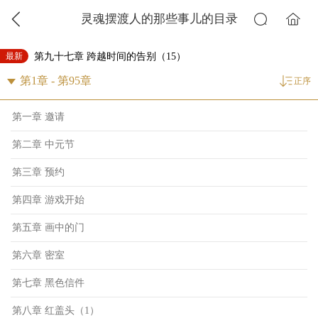
灵魂摆渡人的那些事儿的目录
最新
第九十七章 跨越时间的告别（15）
正序
第一章 邀请
第二章 中元节
第三章 预约
第四章 游戏开始
第五章 画中的门
第六章 密室
第七章 黑色信件
第八章 红盖头（1）