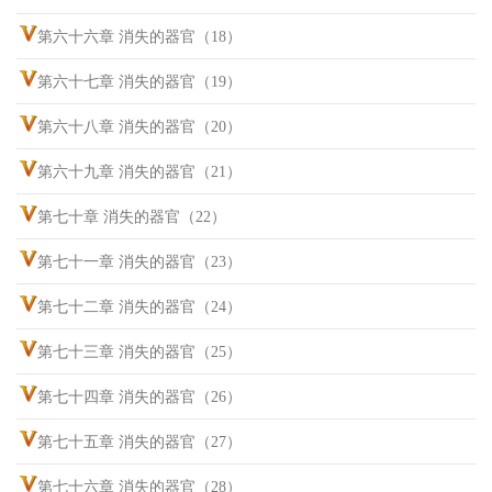
第六十六章 消失的器官（18）
第六十七章 消失的器官（19）
第六十八章 消失的器官（20）
第六十九章 消失的器官（21）
第七十章 消失的器官（22）
第七十一章 消失的器官（23）
第七十二章 消失的器官（24）
第七十三章 消失的器官（25）
第七十四章 消失的器官（26）
第七十五章 消失的器官（27）
第七十六章 消失的器官（28）