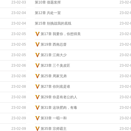
23-02-03
第10章 借题发挥
23-02-
23-02-04
第12章 共处一室
23-02-
23-02-04
第15章 别挑战我的底线
23-02-
23-02-05
第17章 我要你，你想得美
23-02-
23-02-05
第19章 西南总督
23-02-
23-02-05
第21章 江南大少
23-02-
23-02-06
第23章 三个臭皮匠
23-02-
23-02-06
第25章 周家兄弟
23-02-
23-02-08
第27章 你到底是谁
23-02-
23-02-08
第29章 你是有老公的人
23-02-
23-02-08
第31章 这块肥肉，有毒
23-02-
23-02-09
第33章 一唱一和
23-02-
23-02-09
第35章 宗师霸主
23-02-