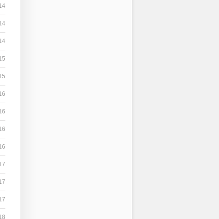
14
14
14
15
15
16
16
16
16
17
17
17
18