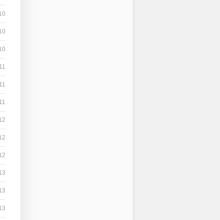
10
10
10
11
11
11
12
12
12
13
13
13