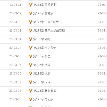
23-03-11
第173章 雷系灵宝
23-03-
23-03-12
第175章 雷林宗
23-03-
23-03-12
第177章 二宗主的野心
23-03-
23-03-13
第179章 三宗主是筑基期
23-03-
23-03-14
第181章 对峙
23-03-
23-03-14
第183章 盗窃宝物
23-03-
23-03-15
第185章 攻击
23-03-
23-03-16
第187章 坍塌
23-03-
23-03-16
第189章 试探
23-03-
23-03-17
第191章 玉床
23-03-
23-03-18
第193章 林家五爷
23-03-
23-03-18
第195章 老祖宗
23-03-