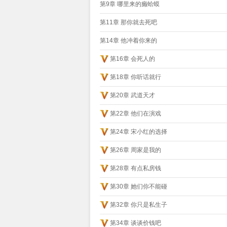
第9章 哪里来的癞蛤蟆
第11章 那你就去死吧
第14章 他冲着你来的
第16章 会死人的
第18章 你听话就行
第20章 武道天才
第22章 他们在演戏
第24章 宋小红的选择
第26章 周家是我的
第28章 有点私房钱
第30章 她们你不能碰
第32章 你只是私生子
第34章 谈谈价钱吧