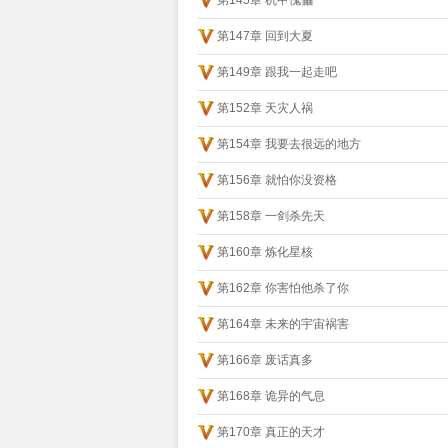
第145章 机甲傀儡
第147章 回到大夏
第149章 跟我一起走吧
第152章 天灾人祸
第154章 我要去很远的地方
第156章 就怕你没资格
第158章 一剑杀先天
第160章 炼化星核
第162章 你害怕他杀了你
第164章 未来的宇宙祸害
第166章 废话真多
第168章 诡异的气息
第170章 真正的天才