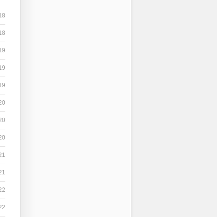
18
18
19
19
19
20
20
20
21
21
22
22