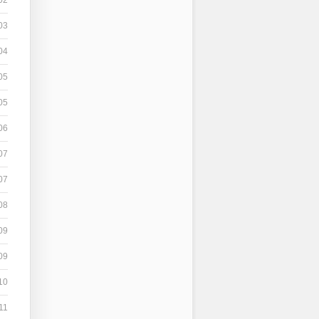
02
03
04
05
05
06
07
07
08
09
09
10
11