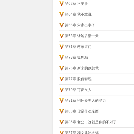
第62章 不要脸
第64章 我不敢说
第66章 宋家出事了
第68章 让她多活一天
第71章 蒋家灭门
第73章 狐狸精
第75章 新来的副总裁
第77章 股份套现
第79章 可爱女人
第81章 别怀疑男人的能力
第83章 你是什么东西
第85章 老公，这就是你的不对了
第87章 和女儿吃火锅