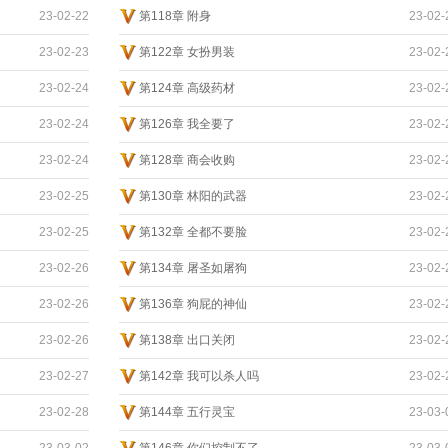
23-02-22
第118章 附身
23-02-
23-02-23
第122章 女扮男装
23-02-
23-02-24
第124章 高级药材
23-02-
23-02-24
第126章 我全要了
23-02-
23-02-24
第128章 商会收购
23-02-
23-02-25
第130章 林阳的武器
23-02-
23-02-25
第132章 全都不要脸
23-02-
23-02-26
第134章 屠圣如屠狗
23-02-
23-02-26
第136章 狗屁的神仙
23-02-
23-02-26
第138章 出口关闭
23-02-
23-02-27
第142章 我可以杀人吗
23-02-
23-02-28
第144章 五行灵宝
23-03-