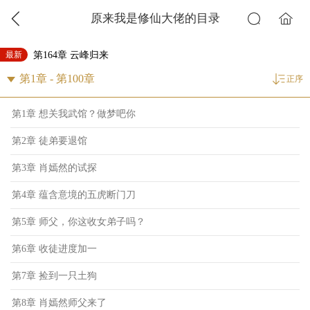
原来我是修仙大佬的目录
最新
第164章 云峰归来
正序
第1章 想关我武馆？做梦吧你
第2章 徒弟要退馆
第3章 肖嫣然的试探
第4章 蕴含意境的五虎断门刀
第5章 师父，你这收女弟子吗？
第6章 收徒进度加一
第7章 捡到一只土狗
第8章 肖嫣然师父来了