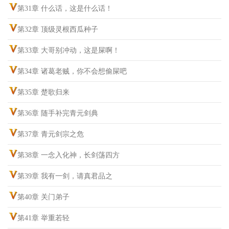
第31章 什么话，这是什么话！
第32章 顶级灵根西瓜种子
第33章 大哥别冲动，这是屎啊！
第34章 诸葛老贼，你不会想偷屎吧
第35章 楚歌归来
第36章 随手补完青元剑典
第37章 青元剑宗之危
第38章 一念入化神，长剑荡四方
第39章 我有一剑，请真君品之
第40章 关门弟子
第41章 举重若轻