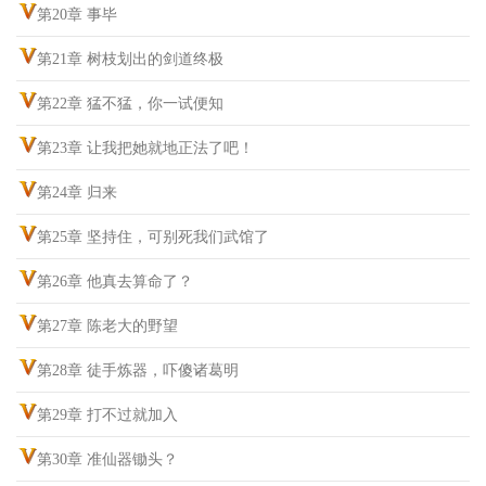
第20章 事毕
第21章 树枝划出的剑道终极
第22章 猛不猛，你一试便知
第23章 让我把她就地正法了吧！
第24章 归来
第25章 坚持住，可别死我们武馆了
第26章 他真去算命了？
第27章 陈老大的野望
第28章 徒手炼器，吓傻诸葛明
第29章 打不过就加入
第30章 准仙器锄头？