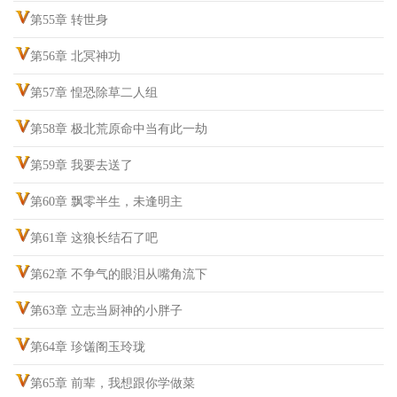
第55章 转世身
第56章 北冥神功
第57章 惶恐除草二人组
第58章 极北荒原命中当有此一劫
第59章 我要去送了
第60章 飘零半生，未逢明主
第61章 这狼长结石了吧
第62章 不争气的眼泪从嘴角流下
第63章 立志当厨神的小胖子
第64章 珍馐阁玉玲珑
第65章 前辈，我想跟你学做菜