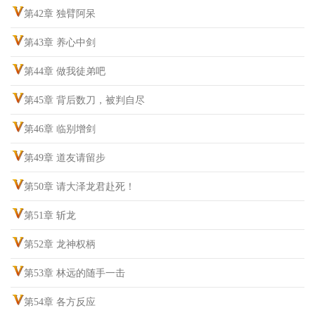
第42章 独臂阿呆
第43章 养心中剑
第44章 做我徒弟吧
第45章 背后数刀，被判自尽
第46章 临别增剑
第49章 道友请留步
第50章 请大泽龙君赴死！
第51章 斩龙
第52章 龙神权柄
第53章 林远的随手一击
第54章 各方反应