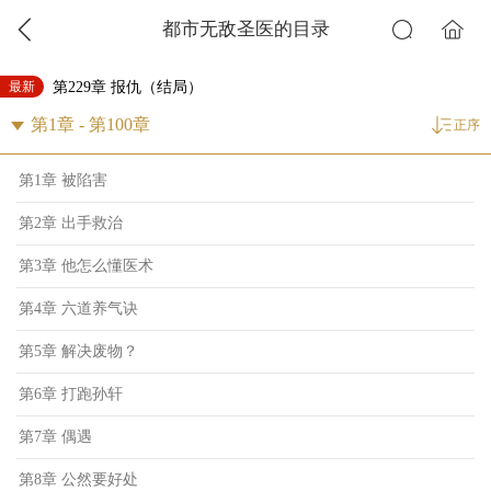
都市无敌圣医的目录
最新
第229章 报仇（结局）
正序
第1章 被陷害
第2章 出手救治
第3章 他怎么懂医术
第4章 六道养气诀
第5章 解决废物？
第6章 打跑孙轩
第7章 偶遇
第8章 公然要好处