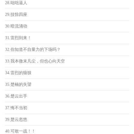
28.咄咄逼人
29.技惊四座
30.暗流涌动
31.雷烈到来！
32.你知道不自量力的下场吗？
33.我本微末凡尘，但也心向天空
34.雷烈的狼狈
35.楚楠的失望
36.楚云出手
37.悔不当初
39.楚云忽悠
40.可敢一战！！