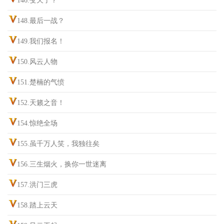
146.变天了？
148.最后一战？
149.我们报名！
150.风云人物
151.楚楠的气愤
152.天籁之音！
154.惊绝全场
155.虽千万人笑，我独往矣
156.三生烟火，换你一世迷离
157.洪门三虎
158.踏上云天