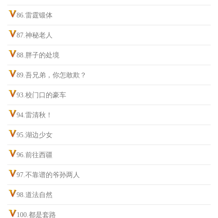
86.雷霆锻体
87.神秘老人
88.胖子的处境
89.吾兄弟，你怎敢欺？
93.校门口的豪车
94.雷清秋！
95.湖边少女
96.前往西疆
97.不靠谱的爷孙两人
98.道法自然
100.都是套路