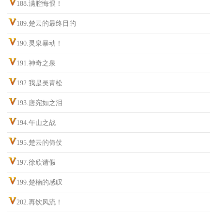
188.满腔悔恨！
189.楚云的最终目的
190.灵泉暴动！
191.神奇之泉
192.我是吴青松
193.唐宛如之泪
194.午山之战
195.楚云的倚仗
197.徐欣请假
199.楚楠的感叹
202.再饮风流！