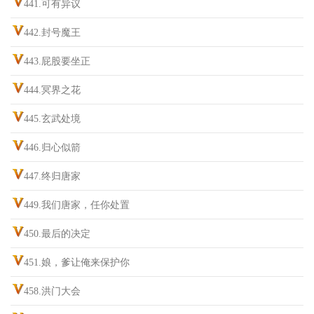
441.可有异议
442.封号魔王
443.屁股要坐正
444.冥界之花
445.玄武处境
446.归心似箭
447.终归唐家
449.我们唐家，任你处置
450.最后的决定
451.娘，爹让俺来保护你
458.洪门大会