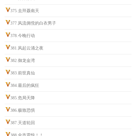
375.去拜聂南天
377.风流倜傥的白衣男子
378.今晚行动
381.风起云涌之夜
382.御龙金湾
383.前世真仙
384.最后的疯狂
385.危局天降
386.极致恐惧
387.天道轮回
388.全市震惊！！