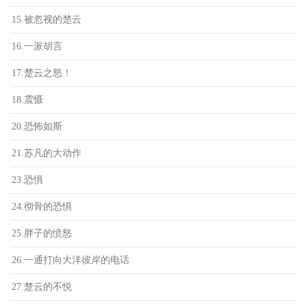
15.被忽视的楚云
16.一派胡言
17.楚云之怒！
18.震慑
20.恐怖如斯
21.苏凡的大动作
23.恐惧
24.彻骨的恐惧
25.胖子的愤怒
26.一通打向大洋彼岸的电话
27.楚云的不悦