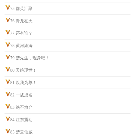
75.群英汇聚
76.青龙在天
77.还有谁？
78.黄河涛涛
79.楚先生，现身吧！
80.天绝现世！
81.以我为尊！
82.一战成名
83.绝不放弃
84.江东震动
85.楚云仙威