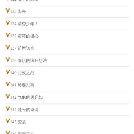
123.离去
124.清秀少年！
132.诺诺的担心
137.前世诺言
138.雨琪的疯狂想法
140.月夜之战
141.终要别离
142.气疯的唐宛如
144.楚云的邀请
145.变故