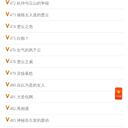
472.杜仲与云山的争端
473.修炼太入迷的楚云
474.楚云之危
475.白痴？
476.生气的凤千尘
478.楚云之威
479.灵猿暴怒
480.自以为是的女人
481.大造化啊…
482.再相遇
483.神秘岛引发的轰动