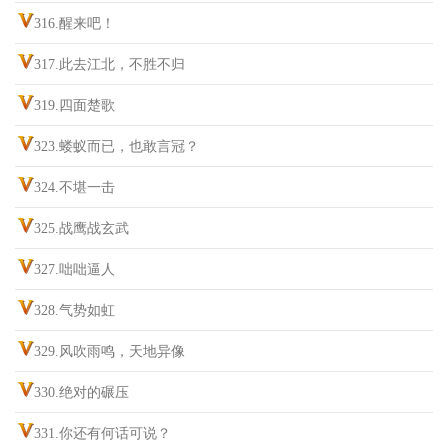
316.醒来吧！
317.此去江北，不胜不归
319.四面楚歌
323.蝼蚁而已，也敢言冠？
324.不堪一击
325.战鹰战玄武
327.咄咄逼人
328.气势如虹
329.风吹雨鸣，天地异像
330.绝对的碾压
331.你还有何话可说？