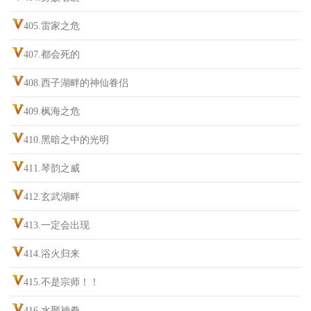
405.雷家之危
407.都会死的
408.西子湖畔的神仙眷侣
409.枫海之危
410.黑暗之中的光明
411.琴韵之威
412.玄武湖畔
413.一定会出现
414.浴火归来
415.不是宗师！！
416.水聚神拳