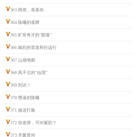
363.雨琪，恭喜你...
364.陈曦的底牌
365.旷世奇才的“陨落”
366.疯狂的雷老和任远行
367.山崩地裂
368.凤千尘的“仙境”
369.到访！
370.懵逼的陈曦
371.接连打脸
372.你老师，可叫紫韵？
373.齐聚景州