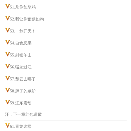
51.杀你如杀鸡
52.我让你狼狈如狗
53.一剑开天！
54.自食恶果
55.封锁午山
56.猛龙过江
57.楚云去哪了
58.胖子的嫉妒
59.江东震动
汗，下一章红包道歉
61.青龙袭楼