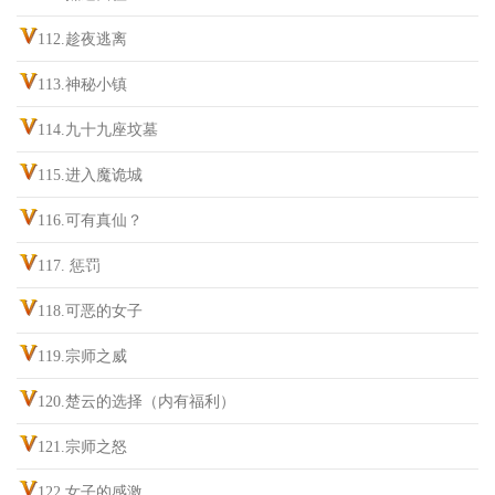
112.趁夜逃离
113.神秘小镇
114.九十九座坟墓
115.进入魔诡城
116.可有真仙？
117. 惩罚
118.可恶的女子
119.宗师之威
120.楚云的选择（内有福利）
121.宗师之怒
122.女子的感激