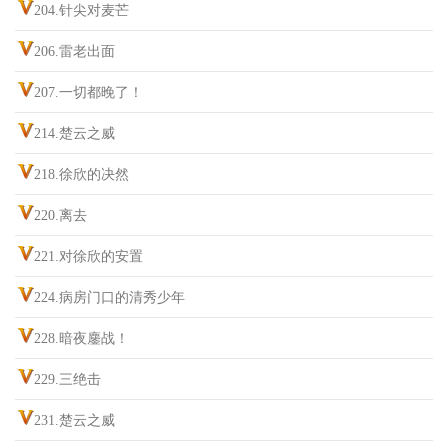
204.针尖对麦芒
206.雷老出面
207.一切都晚了！
214.楚云之威
218.徐欣的决然
220.离去
221.对徐欣的安置
224.病房门口的清秀少年
228.暗夜鏖战！
229.三绝击
231.楚云之威