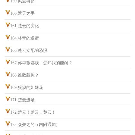
159.风云再起
160.遮天之手
161.楚云的变化
164.林青的邀请
166.楚云支配的恐惧
167.你卑微鄙贱，怎知我的能耐？
168.谁敢惹你？
169.狼狈的姐妹花
171.楚云进场
172.楚云！楚云！楚云！
173.众矢之的（内附通知）