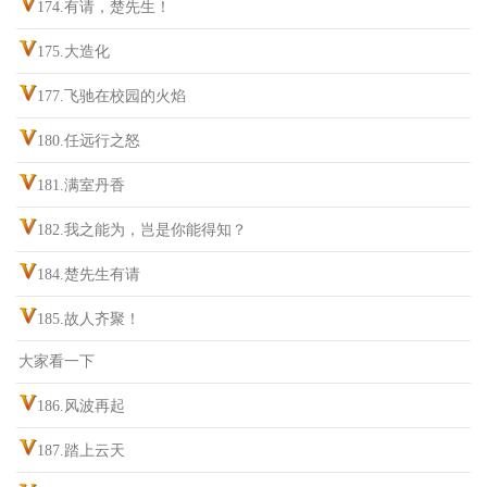
174.有请，楚先生！
175.大造化
177.飞驰在校园的火焰
180.任远行之怒
181.满室丹香
182.我之能为，岂是你能得知？
184.楚先生有请
185.故人齐聚！
大家看一下
186.风波再起
187.踏上云天