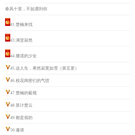
春风十里，不如遇到你
41.楚楠来找
43.满堂寂然
44.撒谎的少女
45.这人生，果然寂寞如雪（第五更）
46.校花闺密们的气愤
47.楚楠的藐视
48.算计楚云
49.都是假的
50.邀请