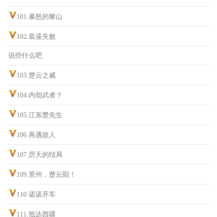
101.暴怒的黎山
102.装逼失败
说些什么吧
103.楚云之威
104.内劲武者？
105.江东楚先生
106.再遇故人
107.厉天的结局
109.景州，楚云阳！
110.诺诺开车
111.抵达西疆