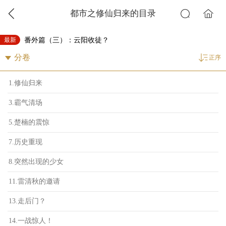
都市之修仙归来的目录
最新
番外篇（三）：云阳收徒？
正序
1.修仙归来
3.霸气清场
5.楚楠的震惊
7.历史重现
8.突然出现的少女
11.雷清秋的邀请
13.走后门？
14.一战惊人！