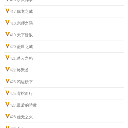
417.擒龙之威
418.宗师之陨
419.天下皆敌
420.盖世之威
421.楚云之怒
422.终聚首
423.鸿运楼下
425.背棺而行
427.最后的骄傲
428.虚无之火