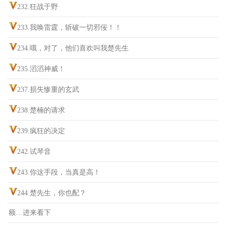
232.狂战于野
233.我唤雷霆，斩破一切邪佞！！
234.哦，对了，他们喜欢叫我楚先生
235.滔滔神威！
237.损失惨重的玄武
238.楚楠的请求
239.疯狂的决定
242.试琴音
243.你这手段，当真是高！
244.楚先生，你也配？
额…进来看下