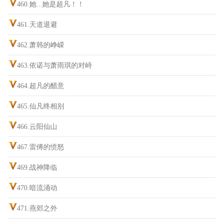
460.她...她是超凡！！
461.天道退避
462.萧韩的峥嵘
463.依诺与萧雨琪的对峙
464.超凡的醋意
465.仙凡终相别
466.云阳仙山
467.雷傅的愤怒
469.战神降临
470.暗流涌动
471.燕郊之外