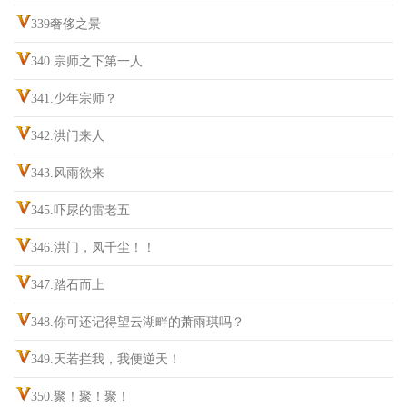
339奢侈之景
340.宗师之下第一人
341.少年宗师？
342.洪门来人
343.风雨欲来
345.吓尿的雷老五
346.洪门，凤千尘！！
347.踏石而上
348.你可还记得望云湖畔的萧雨琪吗？
349.天若拦我，我便逆天！
350.聚！聚！聚！