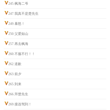
245.枫海二爷
247.我真不是楚先生
249.暴怒！
250.父爱如山
257.再去枫海
260.不服不行！！
262.道歉
263.前夕
265.到来
266.拜楚先生
269.接连驾到！