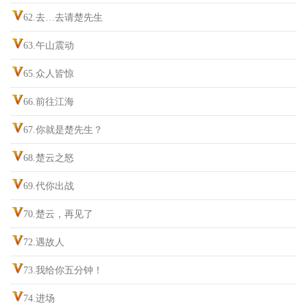
62.去…去请楚先生
63.午山震动
65.众人皆惊
66.前往江海
67.你就是楚先生？
68.楚云之怒
69.代你出战
70.楚云，再见了
72.遇故人
73.我给你五分钟！
74.进场