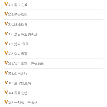
301.盖世之威
302.彻骨恐惧
305.脱胎换骨
306.楚云缔造的奇迹
307.楚云“敬茶”
308.众人懵逼
311.我引雷霆，淬你肉体
312.西南之行
313.屠你如屠鸡
314.雷霆之怒
315.一剑出，千山绝