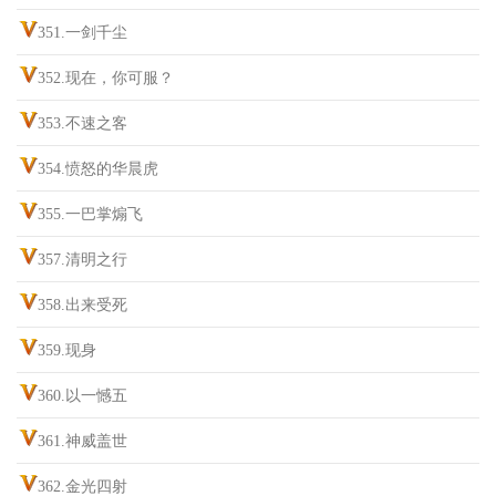
351.一剑千尘
352.现在，你可服？
353.不速之客
354.愤怒的华晨虎
355.一巴掌煽飞
357.清明之行
358.出来受死
359.现身
360.以一憾五
361.神威盖世
362.金光四射