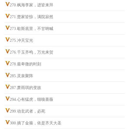
270.枫海李家，进皆来拜
271.楚家皆惊，满院寂然
273.歇斯底里，不甘呐喊
275.冲天宝光
276.千玉齐鸣，万光来贺
278.最卑微的时刻
285.灵泉聚阵
287.萧雨琪的变故
294.心有猛虎，细嗅蔷薇
299.动玄武者，必死
300.摘了金箍，依是齐天大圣