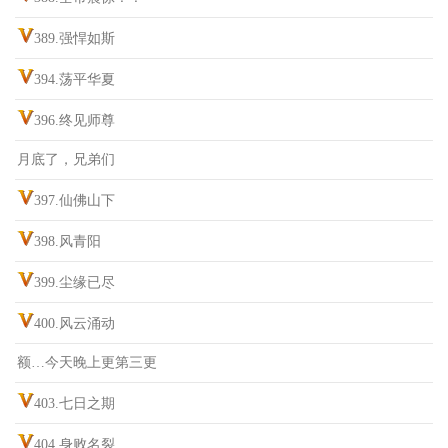
389.强悍如斯
394.荡平华夏
396.终见师尊
月底了，兄弟们
397.仙佛山下
398.风青阳
399.尘缘已尽
400.风云涌动
额…今天晚上更第三更
403.七日之期
404.身败名裂