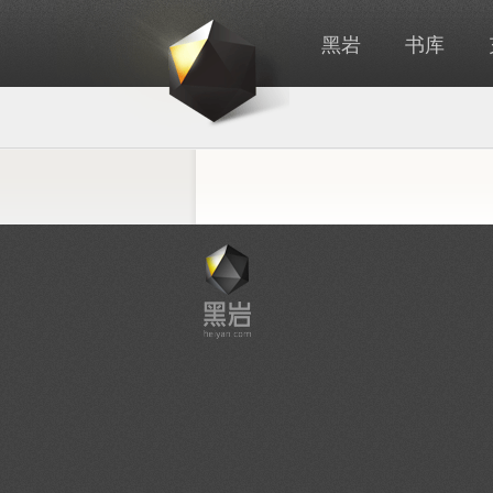
黑岩
书库