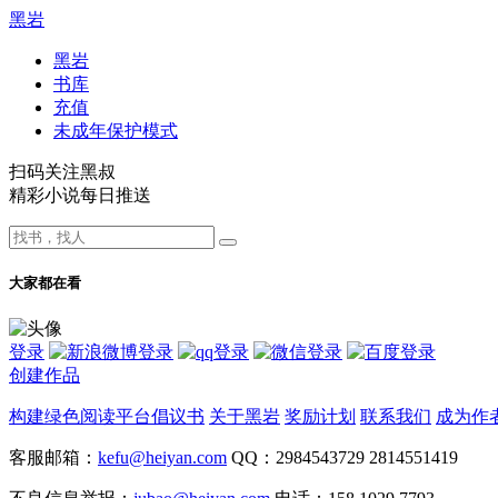
黑岩
黑岩
书库
充值
未成年保护模式
扫码关注黑叔
精彩小说每日推送
大家都在看
登录
创建作品
构建绿色阅读平台倡议书
关于黑岩
奖励计划
联系我们
成为作
客服邮箱：
kefu@heiyan.com
QQ：2984543729 2814551419