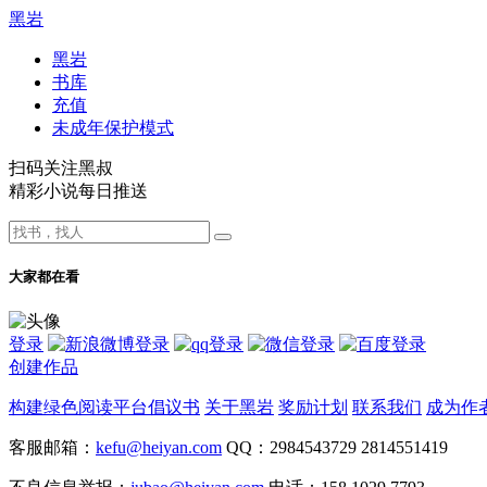
黑岩
黑岩
书库
充值
未成年保护模式
扫码关注黑叔
精彩小说每日推送
大家都在看
登录
创建作品
构建绿色阅读平台倡议书
关于黑岩
奖励计划
联系我们
成为作
客服邮箱：
kefu@heiyan.com
QQ：2984543729 2814551419