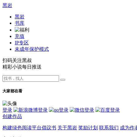
黑岩
黑岩
书库
充值
IP专区
未成年保护模式
扫码关注黑叔
精彩小说每日推送
大家都在看
登录
创建作品
构建绿色阅读平台倡议书
关于黑岩
奖励计划
联系我们
成为作