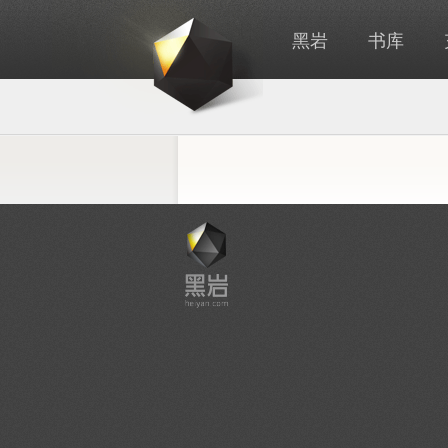
黑岩
书库