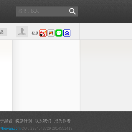
品
登录
于黑岩
奖励计划
联系我们
成为作者
@heiyan.com
QQ：2984543729 2814551419