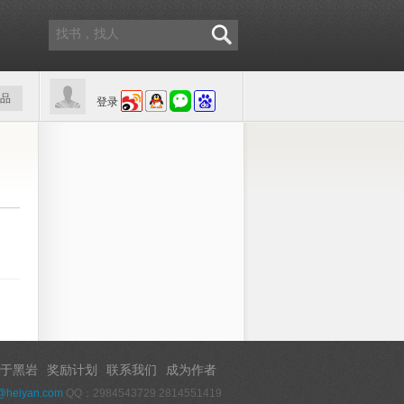
品
登录
于黑岩
奖励计划
联系我们
成为作者
@heiyan.com
QQ：2984543729 2814551419