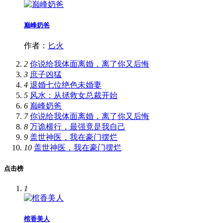
巅峰奶爸
作者：
匕火
2
你说给我体面离婚，离了你又后悔
3
庶子凶猛
4
退婚七位绝色未婚妻
5
风水：从拯救女总裁开始
6
巅峰奶爸
7
你说给我体面离婚，离了你又后悔
8
万诡横行，最强竟是我自己
9
盖世神医，我在豪门摆烂
10
盖世神医，我在豪门摆烂
点击榜
1
棺香美人