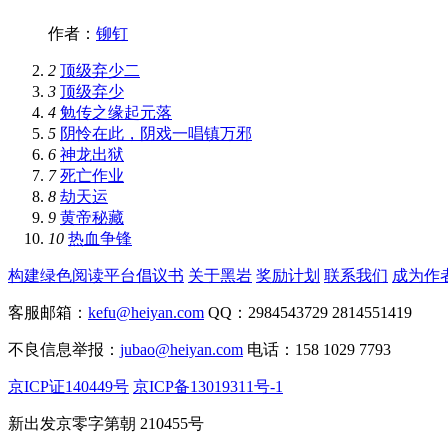
作者：
铆钉
2
顶级弃少二
3
顶级弃少
4
勉传之缘起元落
5
阴怜在此，阴戏一唱镇万邪
6
神龙出狱
7
死亡作业
8
劫天运
9
黄帝秘藏
10
热血争锋
构建绿色阅读平台倡议书
关于黑岩
奖励计划
联系我们
成为作
客服邮箱：
kefu@heiyan.com
QQ：2984543729 2814551419
不良信息举报：
jubao@heiyan.com
电话：158 1029 7793
京ICP证140449号
京ICP备13019311号-1
新出发京零字第朝 210455号