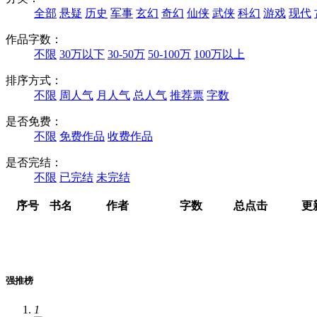
全部
悬疑
历史
军事
玄幻
奇幻
仙侠
武侠
科幻
游戏
现代
作品字数：
不限
30万以下
30-50万
50-100万
100万以上
排序方式：
不限
周人气
月人气
总人气
推荐票
字数
是否免费：
不限
免费作品
收费作品
是否完结：
不限
已完结
未完结
序号
书名
作者
字数
总点击
更
强推榜
1