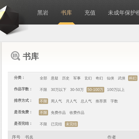
黑岩
书库
充值
未成年保护
书库
分类：
全部
悬疑
历史
军事
玄幻
奇幻
仙侠
武侠
科幻
作品字数：
不限
30万以下
30-50万
50-100万
100万以上
排序方式：
不限
周人气
月人气
总人气
推荐票
字数
是否免费：
不限
免费作品
收费作品
是否完结：
不限
已完结
未完结
序号
书名
作者