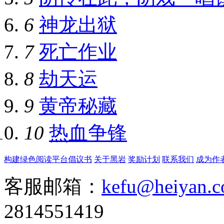
6
神龙出狱
7
死亡作业
8
劫天运
9
黄帝秘藏
10
热血争锋
构建绿色阅读平台倡议书
关于黑岩
奖励计划
联系我们
成为作
客服邮箱：
kefu@heiyan.
2814551419