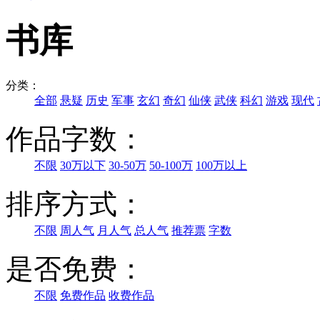
书库
分类：
全部
悬疑
历史
军事
玄幻
奇幻
仙侠
武侠
科幻
游戏
现代
作品字数：
不限
30万以下
30-50万
50-100万
100万以上
排序方式：
不限
周人气
月人气
总人气
推荐票
字数
是否免费：
不限
免费作品
收费作品