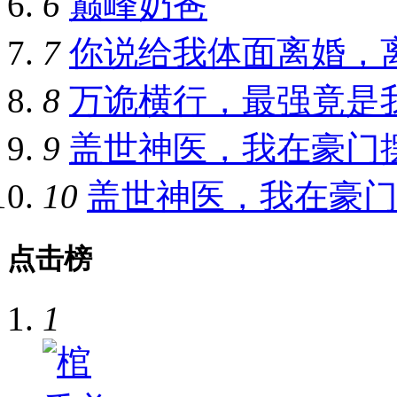
6
巅峰奶爸
7
你说给我体面离婚，
8
万诡横行，最强竟是
9
盖世神医，我在豪门
10
盖世神医，我在豪
点击榜
1