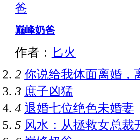
巅峰奶爸
作者：
匕火
2
你说给我体面离婚，
3
庶子凶猛
4
退婚七位绝色未婚妻
5
风水：从拯救女总裁