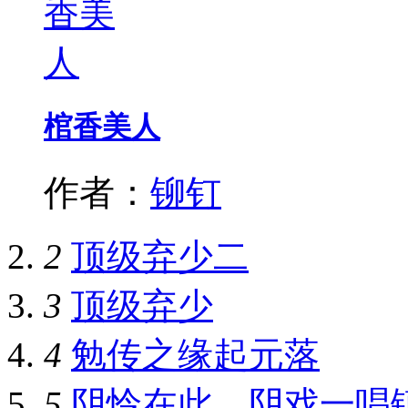
棺香美人
作者：
铆钉
2
顶级弃少二
3
顶级弃少
4
勉传之缘起元落
5
阴怜在此，阴戏一唱