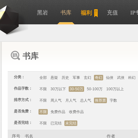
黑岩
书库
充值
I
书库
分类：
全部
悬疑
历史
军事
玄幻
奇幻
仙侠
武侠
科幻
作品字数：
不限
30万以下
30-50万
50-100万
100万以上
排序方式：
不限
周人气
月人气
总人气
推荐票
字数
是否免费：
不限
免费作品
收费作品
是否完结：
不限
已完结
未完结
序号
书名
作者