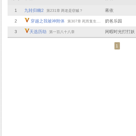
1
九转归幽2
蒋依
第231章 两老是窃贼？
2
穿越之我被神附体
奶爸乐园
第307章 死而复生（51）
3
天选历劫
闲暇时光打打妖
第一百八十八章
1