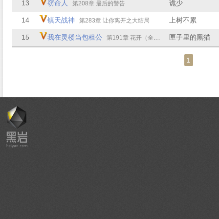
13
窃命人
诡少
第208章 最后的警告
14
镇天战神
上树不累
第283章 让你离开之大结局
15
我在灵楼当包租公
匣子里的黑猫
第191章 花开（全书完）
1