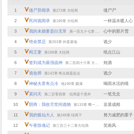
1
缝尸异闻录
缝尸尸
第273章 大结局
2
民间诡闻录
一杯温水暖人心
第190章 大结局
3
我的未婚妻是白无常
心中的那片雪
第一百九十七章 身世之谜 落下帷幕
4
绝命禁忌
诡少
第353章 外星基地
5
阎王妻
纸点江山
第168章 大结局
6
签到成为最强战神
炖酒
第二百四十六章 大结局：龙族降临
7
诡妆师
诡少
第142章 终点就是起点
8
神秘夫君有点冷
喝雨水活的喵
地190章 圆满
9
莫问天
一笔无念
第二百零四章 结局是个意外
10
阴商：我收尽世间诡物
韭菜成精
第133章 鹰一样的眼睛（大结局）
11
我的狐仙大人
努力减肥的栗子
第246章 结局下
12
午夜惊魂记
笑南风
第三百三十二章大结局