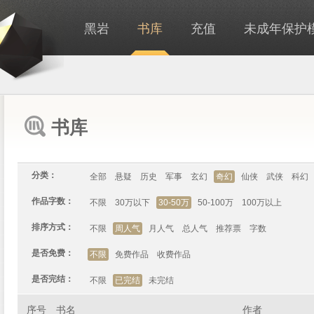
黑岩
书库
充值
未成年保护
书库
分类：
全部
悬疑
历史
军事
玄幻
奇幻
仙侠
武侠
科幻
作品字数：
不限
30万以下
30-50万
50-100万
100万以上
排序方式：
不限
周人气
月人气
总人气
推荐票
字数
是否免费：
不限
免费作品
收费作品
是否完结：
不限
已完结
未完结
序号
书名
作者