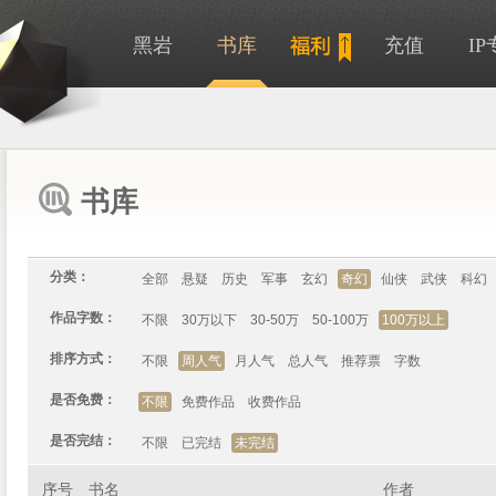
黑岩
书库
充值
I
书库
分类：
全部
悬疑
历史
军事
玄幻
奇幻
仙侠
武侠
科幻
作品字数：
不限
30万以下
30-50万
50-100万
100万以上
排序方式：
不限
周人气
月人气
总人气
推荐票
字数
是否免费：
不限
免费作品
收费作品
是否完结：
不限
已完结
未完结
序号
书名
作者