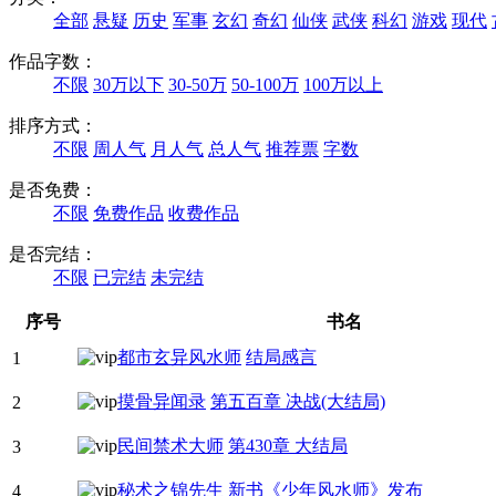
全部
悬疑
历史
军事
玄幻
奇幻
仙侠
武侠
科幻
游戏
现代
作品字数：
不限
30万以下
30-50万
50-100万
100万以上
排序方式：
不限
周人气
月人气
总人气
推荐票
字数
是否免费：
不限
免费作品
收费作品
是否完结：
不限
已完结
未完结
序号
书名
都市玄异风水师
结局感言
1
摸骨异闻录
第五百章 决战(大结局)
2
民间禁术大师
第430章 大结局
3
秘术之锦先生
新书《少年风水师》发布
4