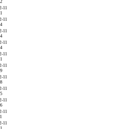
52
2-11
21
2-11
14
2-11
44
2-11
44
2-11
41
2-11
39
2-11
28
2-11
15
2-11
56
2-11
11
2-11
41