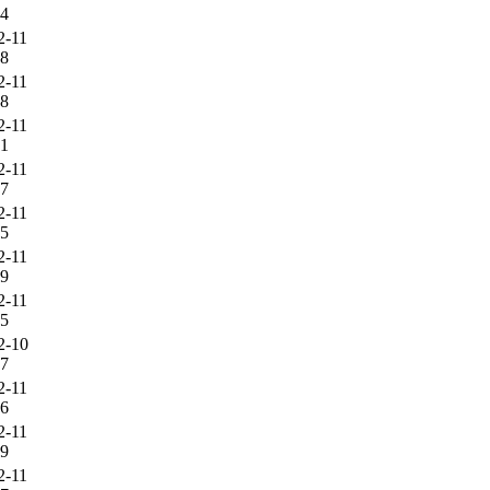
54
2-11
18
2-11
28
2-11
31
2-11
17
2-11
25
2-11
59
2-11
45
2-10
47
2-11
36
2-11
19
2-11