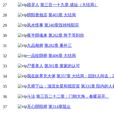
踏灵人
第三百一十九章 成仙（大结局）
27
阴阳香烛店
第403章 大结局
28
风水怪事
第340章毁掉纯阳宗
29
夜半阴魂来
第262章 终于等到你
30
九品相师
第282章 番外三
31
一品纹阴师
第406章 大结局
32
尸香美人
第301章 黄家的认可
33
我在妖界充大佬
第357章 大结局：回到人间去
34
天师下山：顶流女星和我官宣
第331章 院内的
35
斗法
第三百二十二章：门朝大海，春暖花开。
36
无心阴阳师
第314章阻止
37