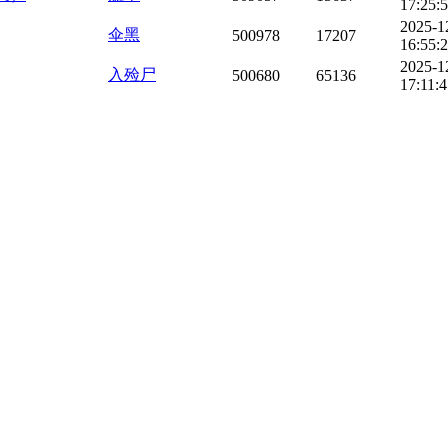
17:25:
2025-1
伞黑
500978
17207
16:55:
2025-1
入殓尸
500680
65136
17:11: