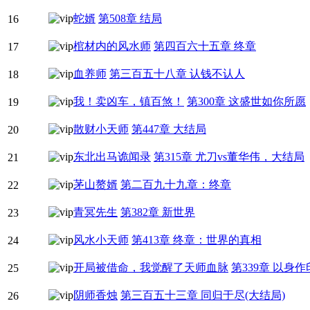
蛇婿
第508章 结局
16
棺材内的风水师
第四百六十五章 终章
17
血养师
第三百五十八章 认钱不认人
18
我！卖凶车，镇百煞！
第300章 这盛世如你所愿
19
散财小天师
第447章 大结局
20
东北出马诡闻录
第315章 尤刀vs董华伟，大结局
21
茅山赘婿
第二百九十九章：终章
22
青冥先生
第382章 新世界
23
风水小天师
第413章 终章：世界的真相
24
开局被借命，我觉醒了天师血脉
第339章 以身
25
阴师香烛
第三百五十三章 同归于尽(大结局)
26