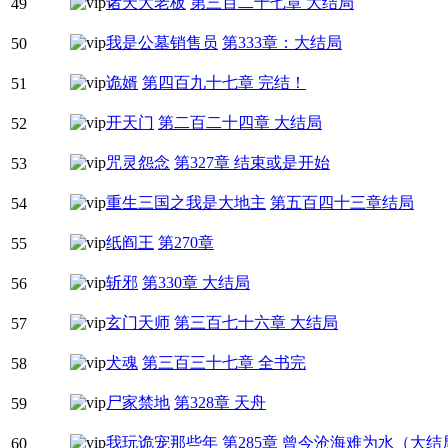
诸天大老板
第三百二十七章 大结局
49
我是公墓销售员
第333章：大结局
50
诡婿
第四百九十七章 完结！
51
开天门
第二百二十四章 大结局
52
咒灵怨念
第327章 结束或是开始
53
重生三国之我是大地主
第五百四十三章结局
54
纸阎王
第270章
55
斩邪
第330章 大结局
56
玄门天师
第三百七十六章 大结局
57
犬魂
第三百三十七章 全书完
58
尸家禁地
第328章 天舟
59
我玩诡宠那些年
第285章 曾今沧海难为水（大结
60