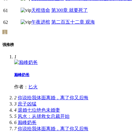
天棺借命
第300章 就要死了
61
午夜进棺
第二百五十二章 观海
62
1
强推榜
1
巅峰奶爸
作者：
匕火
2
你说给我体面离婚，离了你又后悔
3
庶子凶猛
4
退婚七位绝色未婚妻
5
风水：从拯救女总裁开始
6
巅峰奶爸
7
你说给我体面离婚，离了你又后悔