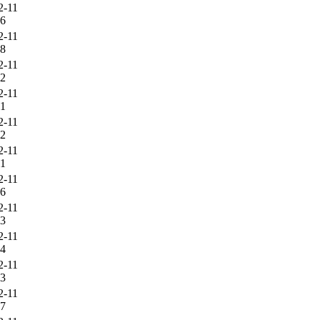
2-11
46
2-11
38
2-11
12
2-11
31
2-11
22
2-11
51
2-11
16
2-11
53
2-11
14
2-11
53
2-11
27