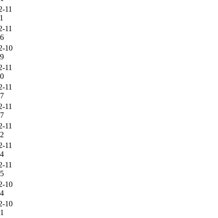
2-11
11
2-11
56
2-10
39
2-11
20
2-11
47
2-11
47
2-11
32
2-11
34
2-11
25
2-10
54
2-10
31