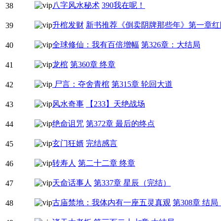
八字风水秘术
390我在呢！
38
升棺发财
新书推荐《倒卖阴牌那些年》第一章红
39
全球修仙：我有百倍增幅
第326章：大结局
40
龙棺
第360章 终章
41
尸言：夺舍青棺
第315章 轮回大道
42
风水奇事
【233】天绝战场
43
绝命诅咒
第372章 最后的终点
44
玄门狂婿
完结感言
45
转寿人
第二十二章 终章
46
天命话事人
第337章 星辰（完结）
47
古庙禁地：我体内有一座五灵真观
第308章 结
48