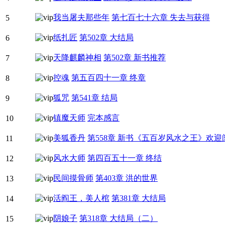
我当屠夫那些年
第七百七十六章 失去与获得
5
纸扎匠
第502章 大结局
6
天降麒麟神相
第502章 新书推荐
7
控魂
第五百四十一章 终章
8
狐咒
第541章 结局
9
镇魔天师
完本感言
10
美狐香丹
第558章 新书《五百岁风水之王》欢迎
11
风水大师
第四百五十一章 终结
12
民间摸骨师
第403章 洪的世界
13
活阎王，美人棺
第381章 大结局
14
阴娘子
第318章 大结局（二）
15