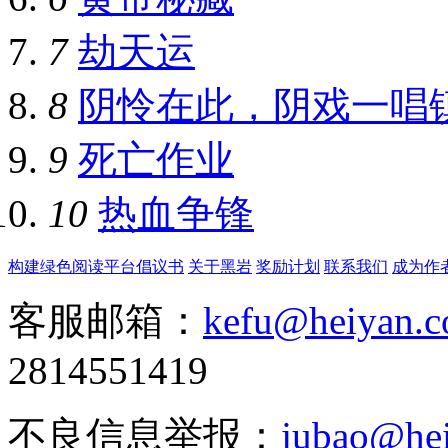
7
劫天运
8
阴怜在此，阴戏一唱
9
死亡作业
10
热血争锋
构建绿色阅读平台倡议书
关于黑岩
奖励计划
联系我们
成为作
客服邮箱：
kefu@heiyan.
2814551419
不良信息举报：
jubao@he