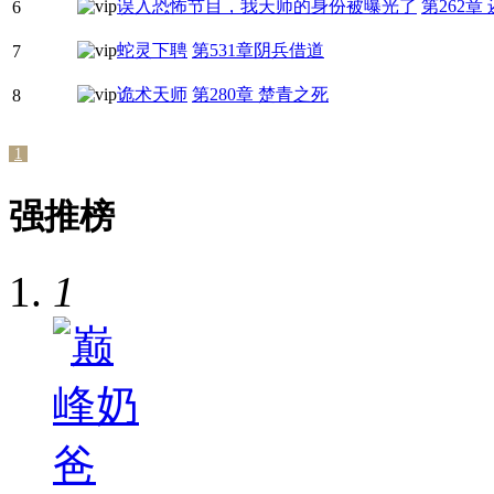
误入恐怖节目，我天师的身份被曝光了
第262章
6
蛇灵下聘
第531章阴兵借道
7
诡术天师
第280章 楚青之死
8
1
强推榜
1