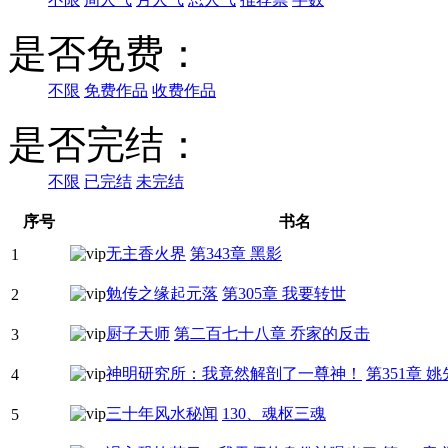
是否免费：
不限
免费作品
收费作品
是否完结：
不限
已完结
未完结
序号
书名
无主香火界
第343章 黑影
1
勉传之缘起元落
第305章 我要转世
2
厨子天师
第二百七十八章 乔家的反击
3
神明研究所：我竟然解剖了一尊神！
第351章 
4
三十年风水秘闻
130、魂枢三魂
5