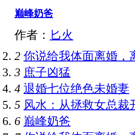
巅峰奶爸
作者：
匕火
2
你说给我体面离婚，
3
庶子凶猛
4
退婚七位绝色未婚妻
5
风水：从拯救女总裁
6
巅峰奶爸