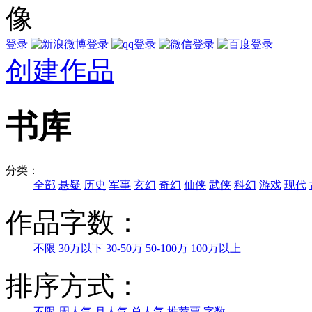
登录
创建作品
书库
分类：
全部
悬疑
历史
军事
玄幻
奇幻
仙侠
武侠
科幻
游戏
现代
作品字数：
不限
30万以下
30-50万
50-100万
100万以上
排序方式：
不限
周人气
月人气
总人气
推荐票
字数