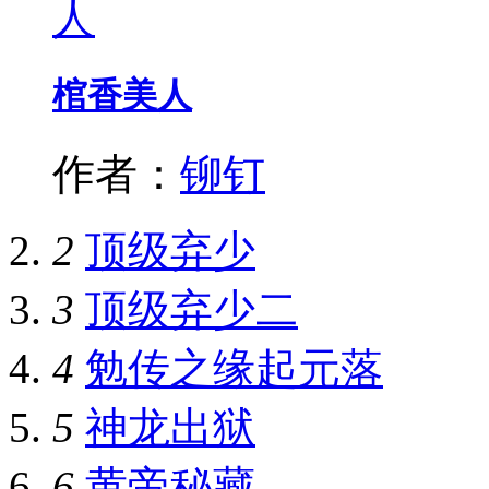
棺香美人
作者：
铆钉
2
顶级弃少
3
顶级弃少二
4
勉传之缘起元落
5
神龙出狱
6
黄帝秘藏