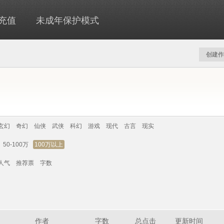
充值
未成年保护模式
创建作
玄幻
奇幻
仙侠
武侠
科幻
游戏
现代
古言
现实
50-100万
100万以上
人气
推荐票
字数
作者
字数
总点击
更新时间