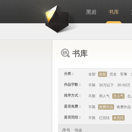
黑岩
书库
书库
分类：
全部
悬疑
历史
军事
作品字数：
不限
30万以下
30-50万
排序方式：
不限
周人气
月人气
总
是否免费：
不限
免费作品
收费作品
是否完结：
不限
已完结
未完结
序号
书名