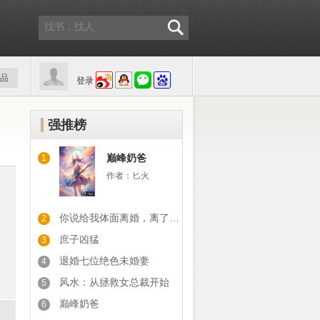
品
登录
强推榜
巅峰奶爸
1
作者：
匕火
你说给我体面离婚，离了你又后悔
2
庶子凶猛
3
退婚七位绝色未婚妻
4
风水：从拯救女总裁开始
5
巅峰奶爸
6