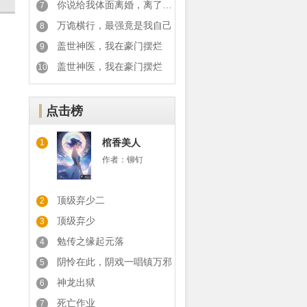
你说给我体面离婚，离了你又后悔
7
万诡横行，最强竟是我自己
8
盖世神医，我在豪门摆烂
9
盖世神医，我在豪门摆烂
10
点击榜
棺香美人
1
作者：
铆钉
顶级弃少二
2
顶级弃少
3
勉传之缘起元落
4
阴怜在此，阴戏一唱镇万邪
5
神龙出狱
6
死亡作业
7