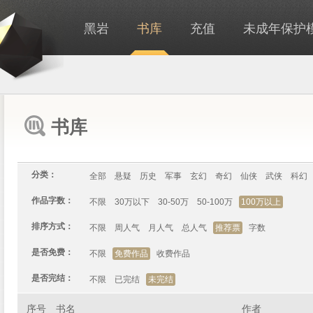
黑岩
书库
充值
未成年保护
书库
分类：
全部
悬疑
历史
军事
玄幻
奇幻
仙侠
武侠
科幻
作品字数：
不限
30万以下
30-50万
50-100万
100万以上
排序方式：
不限
周人气
月人气
总人气
推荐票
字数
是否免费：
不限
免费作品
收费作品
是否完结：
不限
已完结
未完结
序号
书名
作者